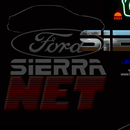
.::I
V
www.