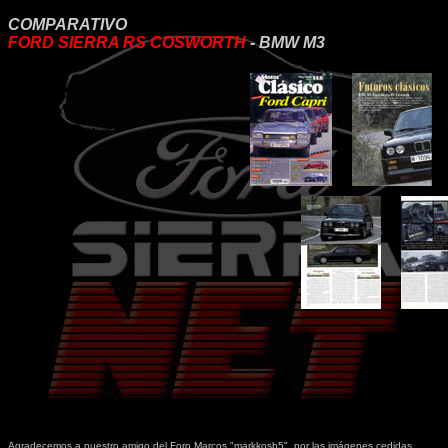
COMPARATIVO
FORD SIERRA RS COSWORTH
- BMW M3
Agradecemos a nuestro amigo del Foro Marcos "
markkosb5
", por las imágenes cedidas.