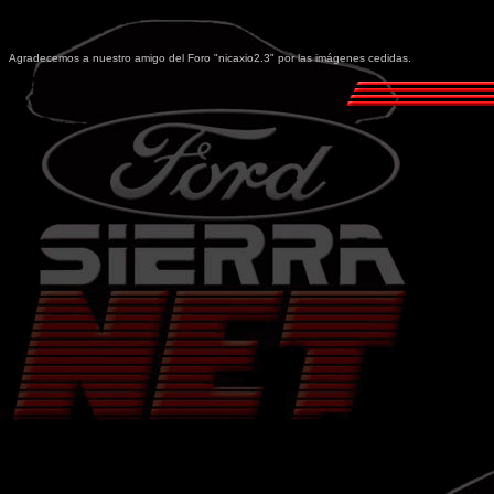
Agradecemos a nuestro amigo del Foro "
nicaxio2.3
" por las imágenes cedidas.