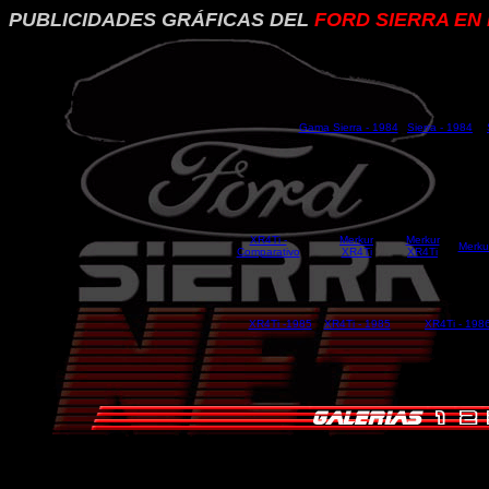
PUBLICIDADES GRÁFICAS DEL
FORD SIERRA EN
Gama Sierra - 1984
Sierra - 1984
XR4Ti -
Merkur
Merkur
Merku
Comparativo
XR4Ti
XR4Ti
XR4Ti -1985
XR4Ti - 1985
XR4Ti - 198