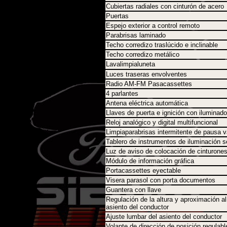
Cubiertas radiales con cinturón de acero
Puertas
Espejo exterior a control remoto
Parabrisas laminado
Techo corredizo traslúcido e inclinable
Techo corredizo metálico
Lavalimpialuneta
Luces traseras envolventes
Radio AM-FM Pasacassettes
4 parlantes
Antena eléctrica automática
Llaves de puerta e ignición con iluminado
Reloj analógico y digital multifuncional
Limpiaparabrisas intermitente de pausa v
Tablero de instrumentos de iluminación s
Luz de aviso de colocación de cinturone
Módulo de información gráfica
Portacassettes eyectable
Visera parasol con porta documentos
Guantera con llave
Regulación de la altura y aproximación al
asiento del conductor
Ajuste lumbar del asiento del conductor
Volante de dirección de posición regulabl