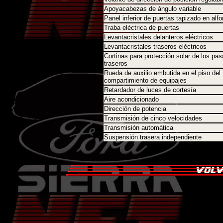
Apoyacabezas de ángulo variable
Panel inferior de puertas tapizado en alf
Traba eléctrica de puertas
Levantacristales delanteros eléctricos
Levantacristales traseros eléctricos
Cortinas para protección solar de los pas
traseros
Rueda de auxilio embutida en el piso del
compartimiento de equipajes
Retardador de luces de cortesía
Aire acondicionado
Dirección de potencia
Transmisión de cinco velocidades
Transmisión automática
Suspensión trasera independiente