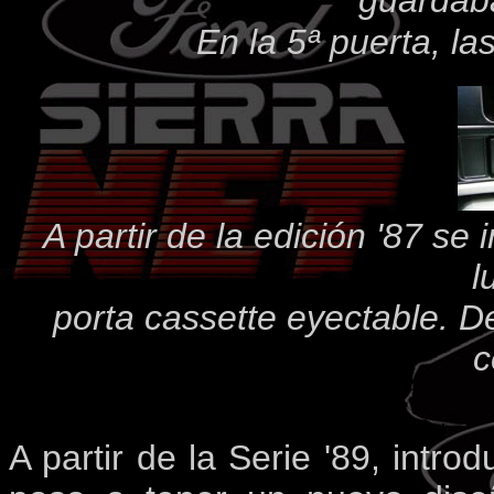
guardaba
En la 5ª puerta, la
A partir de la edición '87 se
l
porta cassette eyectable. D
c
A partir de la Serie '89, intro