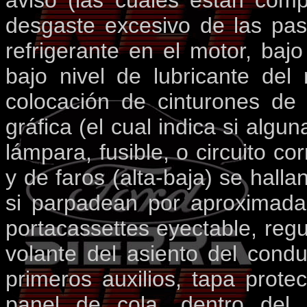
aviso (las cuales están comp
desgaste excesivo de las pasti
refrigerante en el motor, bajo
bajo nivel de lubricante del
colocación de cinturones de
gráfica (el cual indica si algu
lámpara, fusible, o circuito co
y de faros (alta-baja) se hall
si parpadean por aproximada
portacassettes eyectable, regu
volante del asiento del condu
primeros auxilios, tapa protec
panel de cola, dentro del b