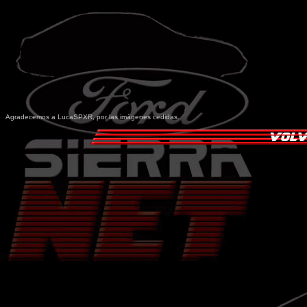
Agradecemos a LucaSPXR, por las imágenes cedidas.