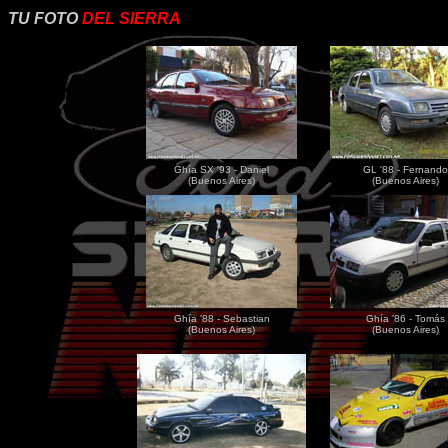
TU FOTO
DEL SIERRA
Ghía SX '93 - Daniel
GL '88 - Fernando
(Buenos Aires)
(Buenos Aires)
Ghía '88 - Sebastian
Ghía '86 - Tomás
(Buenos Aires)
(Buenos Aires)