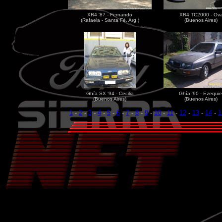
XR4 '87 - Fernando
XR4 TC2000 - Ov
(Rafaela - Santa Fé, Arg.)
(Buenos Aires)
Ghía SX '94 - Cecilia
Ghía '90 - Ezequie
(Buenos Aires)
(Buenos Aires)
1
-
2
-
3
-
4
-
5
-
6
-
7
-
8
-
9
-
10
-
11
-
12
-
13
-
14
-
1